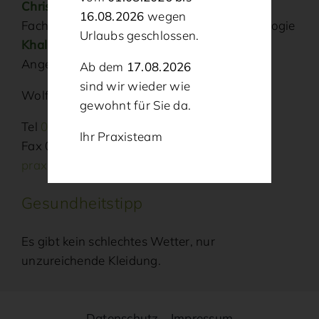
Christina Bittner
16.08.2026
wegen
Fachärztin für Allgemeinmedizin und Neurologie
Urlaubs geschlossen.
Khalil Najjar
Angestellter Facharzt für Allgemeinmedizin
Ab dem
17.08.2026
sind wir wieder wie
Wolfgrubenweg 2, 92526 Oberviechtach
gewohnt für Sie da.
Tel
09671 / 91 620
Ihr Praxisteam
Fax 09671 / 91 622
praxis@hausarzt-oberviechtach.de
Gesundheitstipp
Es gibt kein schlechtes Wetter, nur
unzureichende Kleidung.
Datenschutz
Impressum