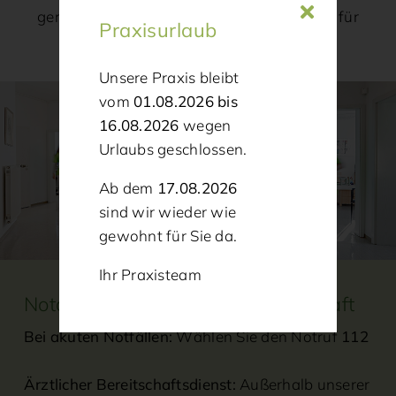
gerne werden wir einen passenden Termin für
Praxisurlaub
Sie möglich machen.
Unsere Praxis bleibt
vom
01.08.2026 bis
16.08.2026
wegen
Urlaubs geschlossen.
Ab dem
17.08.2026
sind wir wieder wie
gewohnt für Sie da.
Ihr Praxisteam
Notdienst und ärztliche Bereitschaft
Bei akuten Notfällen:
Wählen Sie den Notruf
112
Ärztlicher Bereitschaftsdienst:
Außerhalb unserer