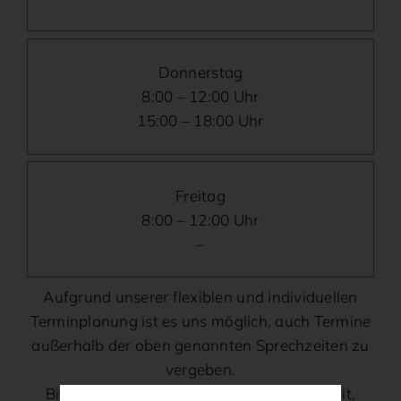
Donnerstag
8:00 – 12:00 Uhr
15:00 – 18:00 Uhr
Freitag
8:00 – 12:00 Uhr
–
Aufgrund unserer flexiblen und individuellen
Terminplanung ist es uns möglich, auch Termine
außerhalb der oben genannten Sprechzeiten zu
vergeben.
Bitte teilen Sie uns Ihren Terminwunsch mit,