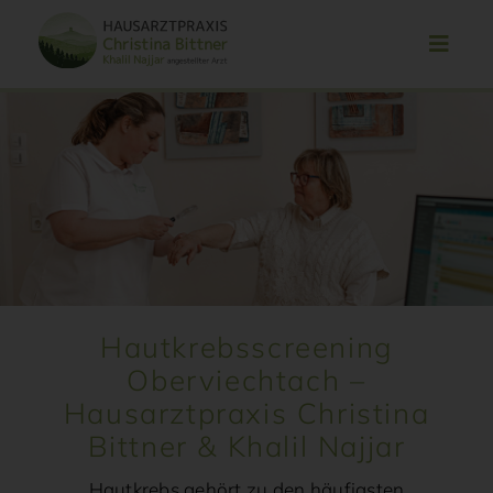
Zum
Inhalt
springen
Hautkrebsscreening
Oberviechtach –
Hausarztpraxis Christina
Bittner & Khalil Najjar
Hautkrebs gehört zu den häufigsten