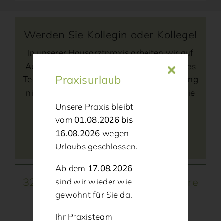
Werden Sie Kollegin oder Kollege!
In unserer Hausarztpraxis arbeiten wir auf
Augenhöhe zusammen. Wenn Sie Teil eines
Praxisurlaub
Teams werden möchten, das Wertschätzung
nicht nur predigt, sondern lebt – melden Sie
sich.
Unsere Praxis bleibt
vom
01.08.2026 bis
16.08.2026
wegen
Unsere Stellenangebote
Urlaubs geschlossen.
Ab dem
17.08.2026
321med – Onlinerezeption für Ihre
sind wir wieder wie
Anliegen
gewohnt für Sie da.
– Rund um die Uhr
Ihr Praxisteam