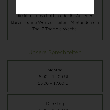
Mit 321med können Sie jederzeit online
Termine vereinbaren, Rezepte bestellen,
direkt mit uns chatten oder Ihr Anliegen
klären – ohne Warteschleifen, 24 Stunden am
Tag, 7 Tage die Woche.
Unsere Sprechzeiten
Montag
8:00 – 12:00 Uhr
15:00 – 17:00 Uhr
Dienstag