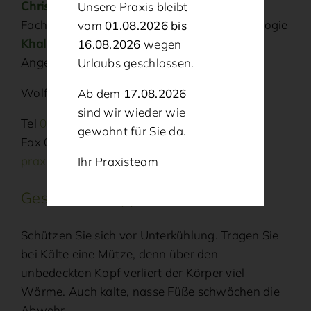
Christina Bittner
Unsere Praxis bleibt
Fachärztin für Allgemeinmedizin und Neurologie
vom
01.08.2026 bis
Khalil Najjar
16.08.2026
wegen
Angestellter Facharzt für Allgemeinmedizin
Urlaubs geschlossen.
Wolfgrubenweg 2, 92526 Oberviechtach
Ab dem
17.08.2026
sind wir wieder wie
Tel
09671 / 91 620
gewohnt für Sie da.
Fax 09671 / 91 622
praxis@hausarzt-oberviechtach.de
Ihr Praxisteam
Gesundheitstipp
Schützen Sie sich vor Unterkühlung. Tragen Sie
bei Kälte eine Mütze, denn über den
unbedeckten Kopf verliert der Körper viel
Wärme. Auch kalte, nasse Füße schwächen die
Abwehr.