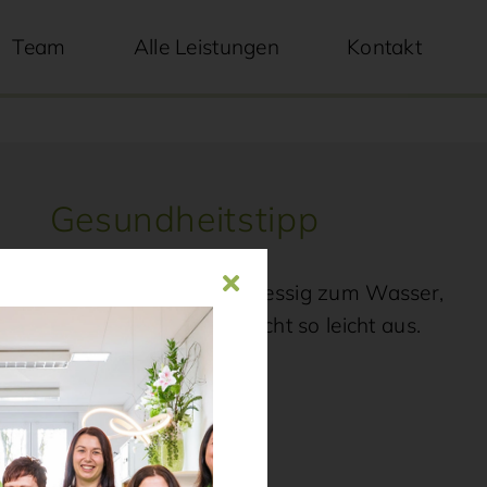
Team
Alle Leistungen
Kontakt
Gesundheitstipp
Geben Sie etwas Obstessig zum Wasser,
dann laugt die Haut nicht so leicht aus.