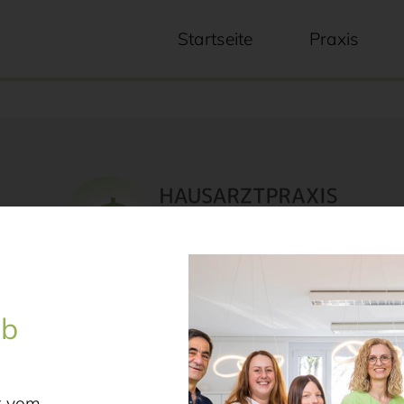
Startseite
Praxis
Telefon 09671 / 91 620
ub
t vom