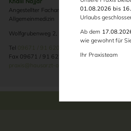
Khalil Najjar
01.08.2026 bis 16
Angestellter Facharzt für
Urlaubs geschlosse
Allgemeinmedizin
Ab dem
17.08.202
Wolfgrubenweg 2, 92526 Oberviechtach
wie gewohnt für Sie
Tel
09671 / 91 620
Ihr Praxisteam
Fax 09671 / 91 622
praxis@hausarzt-oberviechtach.de