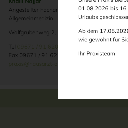
Khalil Najjar
01.08.2026 bis 16
Angestellter Facharzt für
Urlaubs geschlosse
Allgemeinmedizin
Ab dem
17.08.202
Wolfgrubenweg 2, 92526 Oberviechtach
wie gewohnt für Sie
Tel
09671 / 91 620
Ihr Praxisteam
Fax 09671 / 91 622
praxis@hausarzt-oberviechtach.de