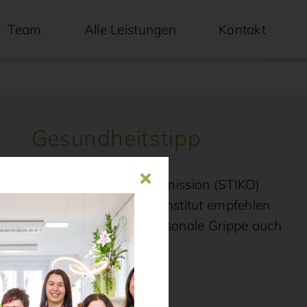
Team
Alle Leistungen
Kontakt
Gesundheitstipp
Die ständige Impfkommission (STIKO)
und das Robert Koch Institut empfehlen
die Impfung gegen saisonale Grippe auch
für Schwangere.