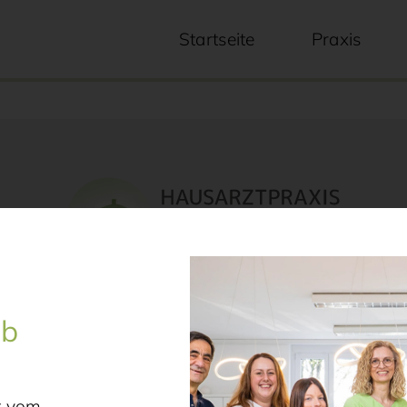
Startseite
Praxis
Telefon 09671 / 91 620
ub
t vom