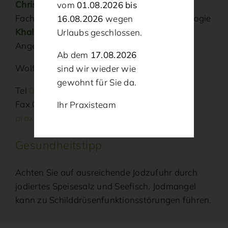
Christina Bittner
vom
01.08.2026 bis
Fachärztin für Allgemeinmedizin und Neurologie
16.08.2026
wegen
Khalil Najjar
Urlaubs geschlossen.
Angestellter Facharzt für Allgemeinmedizin
Ab dem
17.08.2026
Wolfgrubenweg 2, 92526 Oberviechtach
sind wir wieder wie
gewohnt für Sie da.
Tel
09671 / 91 620
Fax 09671 / 91 622
Ihr Praxisteam
praxis@hausarzt-oberviechtach.de
Gesundheitstipp
Achten Sie auf ausreichende Jodzufuhr durch
jodiertes Speisesalz und Seefisch. Jodmangel
kann zu Schilddrüsenfunktionsstörungen führen.